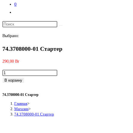
0
Переключить
поиск
по
Выбрано:
веб-
сайту
74.3708000-01 Стартер
290,00
Br
Количество
товара
В корзину
74.3708000-
01
74.3708000-01 Стартер
Стартер
Главная
>
Магазин
>
74.3708000-01 Стартер